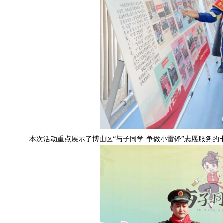
本次活动重点展示了博山区“与子同学·争做小雷锋”志愿服务的