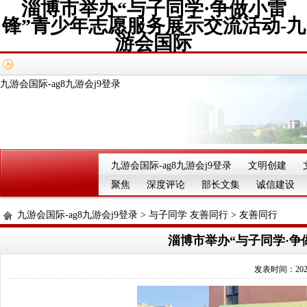
淄博市举办“与子同学·争做小雷
锋”青少年志愿服务展示交流活动-九
游会国际
九游会国际-ag8九游会j9登录
九游会国际-ag8九游会j9登录
文明创建
聚焦
深度评论
部长文集
诚信建设
九游会国际-ag8九游会j9登录
>
与子同学 友善同行
>
友善同行
淄博市举办“与子同学·
发表时间：2025-