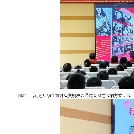
同时，活动还组织全市各级文明校园通过直播连线的方式，线上