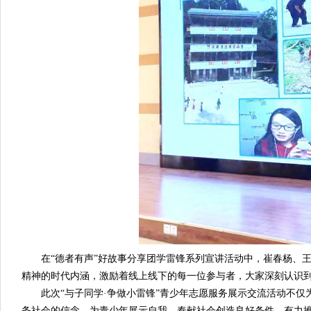
在“德者有声”好故事分享团学雷锋系列宣讲活动中，崔春杨、王
精神的时代内涵，激励着线上线下的每一位参与者，大家深刻认识
此次“与子同学·争做小雷锋”青少年志愿服务展示交流活动不
务社会的信念，为青少年展示自我、奉献社会创造良好条件，有力推