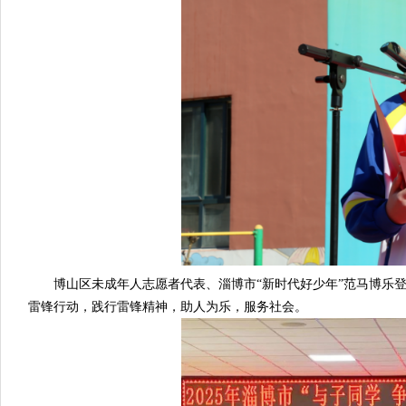
博山区未成年人志愿者代表、淄博市“新时代好少年”范马博乐登上
雷锋行动，践行雷锋精神，助人为乐，服务社会。