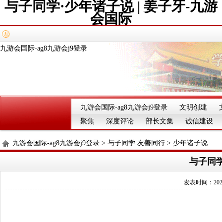
与子同学·少年诸子说 | 姜子牙-九游
会国际
九游会国际-ag8九游会j9登录
九游会国际-ag8九游会j9登录
文明创建
聚焦
深度评论
部长文集
诚信建设
九游会国际-ag8九游会j9登录
>
与子同学 友善同行
>
少年诸子说
与子同学
发表时间：2025-