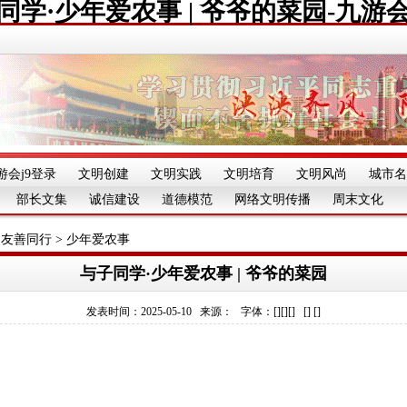
同学·少年爱农事 | 爷爷的菜园-九游
游会j9登录
文明创建
文明实践
文明培育
文明风尚
城市名
部长文集
诚信建设
道德模范
网络文明传播
周末文化
 友善同行
>
少年爱农事
与子同学·少年爱农事 | 爷爷的菜园
发表时间：2025-05-10 来源： 字体：[][][] [] []