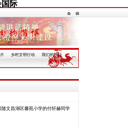
会国际
片
乡村文明行动
我们的节日
一
跟随文昌湖区馨苑小学的付轩赫同学