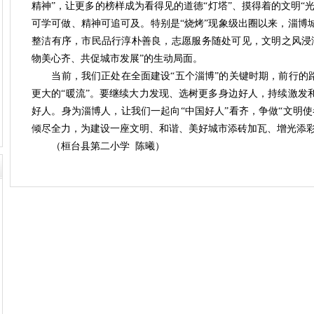
精神”，让更多的榜样成为看得见的道德“灯塔”、摸得着的文明“光
可学可做、精神可追可及。特别是“烧烤”现象级出圈以来，淄博
整洁有序，市民品行淳朴善良，志愿服务随处可见，文明之风浸
物美心齐、共促城市发展”的生动局面。
当前，我们正处在全面建设“五个淄博”的关键时期，前行的
更大的“暖流”。要继续大力发现、选树更多身边好人，持续激发
好人。身为淄博人，
让我们一起向“中国好人”看齐，争做“文明使
倾尽全力，为建设一座文明、和谐、美好城市添砖加瓦、增光添
（
桓台县第二小学 陈曦
）