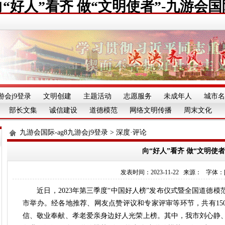
向“好人”看齐 做“文明使者”-九游会国
游会j9登录
文明创建
主题活动
志愿服务
未成年人
城市名
部长文集
诚信建设
道德模范
网络文明传播
周末文化
九游会国际-ag8九游会j9登录
>
深度·评论
向“好人”看齐 做“文明使者
发表时间：2023-11-22 来源： 字体：[][][
近
日，2023年第三季度“中国好人榜”发布仪式暨全国道德
市举办。经各地推荐、网友点赞评议和专家评审等环节，共有15
信、敬业奉献、孝老爱亲身边好人光荣上榜。其中，我市刘心静