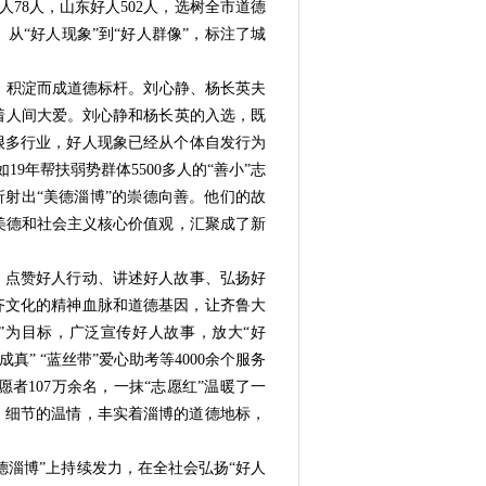
人78人，山东好人502人，选树全市道德
。从“
好人现象
”到“
好人群像
”
，标注了城
，积淀而成道德标杆。
刘心静、杨长英
夫
着人间大爱。
刘心静和杨长英的入选，
既
很多行业，好人现象已经从个体自发行为
19年帮扶弱势群体5500多人的“善小”志
折射出“美德淄博”
的崇德向善。
他
们的故
美德和社会主义核心价值观，汇聚成
了
新
，点赞好人行动、讲述好人故事、弘扬好
齐文化的精神血脉和道德基因，让齐鲁大
”为目标，广泛宣传好人故事，放大“好
真” “蓝丝带”爱心助考等4000余个服务
愿者107万余名，一抹“志愿红”温暖了一
、细节的温情，丰实着淄博的道德地标，
德淄博”上持续发力，在全社会弘扬“好人