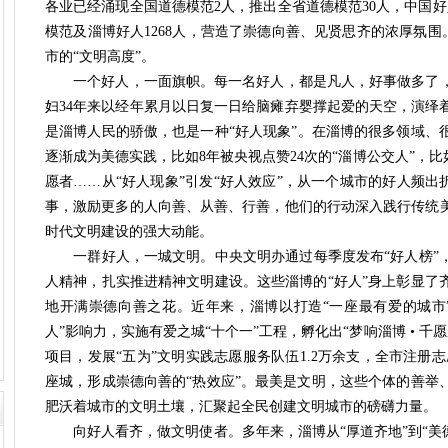
各业
已经
涌现
全国道德模范2人，推出全省道德模范30人，中国好
模范及淄博好人1268人，营造了崇德向善、见贤思齐的浓厚氛围
市的
“
文明高度
”。
一个
好人
，一面旗帜。
每一名好人，都是凡人，好事做多了
妇34年来以经年累月以日复一日给脑瘫弃婴撑起爱的天空，演绎
是淄博人民的骄傲，
也是一种“好人现象”
。在淄博的很多领域、
逐渐成为
美德
实践，比如8年被央视点赞24次的“淄博公交人”，比如
愿者……从“好人现象”引发“好人效应”，从一个城市的好人频出
事，激励更多的人向善、从善、行善，他们
的行动
深入践行传统
时代
文明建设
的强大动能。
一
群
好人，
一城文明。
中央文明办通过每季度发布“好人榜”
人精神，扎实推进精神文明建设。这些淄博的“好人”身上彰显了
地开满崇德向善之花。近年来，淄博以打造“一座最有爱的城市
人”影响力，实施有爱之城“十个一”工程，孵化出“梦响淄博 • 千愿成
项目，发展“五为”文明实践志愿服务队伍1.2万余支，全市注册志
座城，形成崇德向善的“热效应”。最美是文明，这些个体的善举
肥沃着城市的文明土壤，汇聚起全民创建文明城市的磅礴力量。
向好人看齐，做文明使者。
多年来，淄博从“厚道齐地”到“美