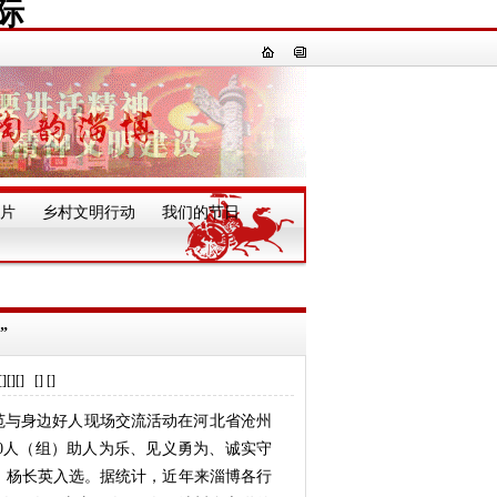
际
片
乡村文明行动
我们的节日
一
”
] [] []
模范与身边好人现场交流活动在河北省沧州
0人（组）助人为乐、见义勇为、诚实守
、杨长英入选。
据统计，
近年来
淄博
各行