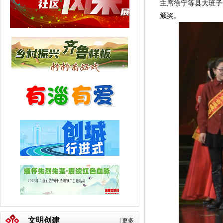
主席徐宁等县大班子
颁奖。
文明创建
|
更多