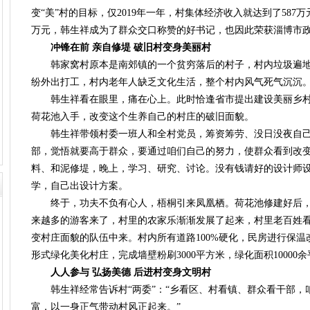
变“美”村的目标，仅2019年一年，村集体经济收入就达到了587万元
万元，韩生祥成为了群众交口称赞的好书记，也因此荣获淄博市政
冲锋在前 亲自修堤 破旧村变身美丽村
韩家窝村原本是南郊镇的一个贫穷落后的村子，村内垃圾遍地
纷外出打工，村内老年人缺乏文化生活，整个村内风气死气沉沉
韩生祥看在眼里，痛在心上。此时恰逢省市提出建设美丽乡村
荷花池入手，改变这个生养自己的村庄的破旧面貌。
韩生祥带领村委一班人和全村党员，筹资筹劳、没日没夜自己
部，觉悟就要高于群众，要通过咱们自己的努力，使群众看到改变
料、和泥修堤，晚上，学习、研究、讨论。没有钱请好的设计师
学，自己出设计方案。
终于，功夫不负有心人，梧桐引来凤凰栖。荷花池修建好后，
来越多的游客来了，村里的农家乐渐渐发展了起来，村里老百姓
变村庄面貌的队伍中来。村内所有道路100%硬化，民房进行保
形式绿化美化村庄，完成墙壁粉刷3000平方米，绿化面积10000
人人参与 弘扬美德 后进村变身文明村
韩生祥经常告诉村“两委”：“乡看区、村看镇、群众看干部，
富，以一身正气带动村风正起来。”