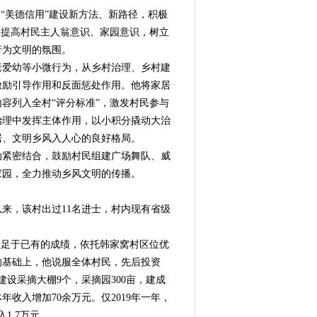
“美德信用”建设新方法、新路径，积极
重提高村民主人翁意识、家园意识，树立
行为文明的氛围。
爱幼等小微行为，从乡村治理、乡村建
激励引导作用和反面惩处作用。他将家居
容列入全村“评分标准”，激发村民参与
治理中发挥主体作用，以小积分撬动大治
居、文明乡风入人心的良好格局。
紧密结合，鼓励村民组建广场舞队、威
家园，全力推动乡风文明的传播。
来，该村出过11名进士，村内现有省级
足于已有的成绩，依托韩家窝村区位优
的基础上，他说服全体村民，先后投资
设采摘大棚9个，采摘园300亩，建成
收入增加70余万元。仅2019年一年，
1.7万元。