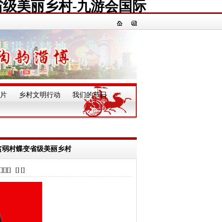
省级美丽乡村-九游会国际
片
乡村文明行动
我们的节日
一
贫弱村蝶变省级美丽乡村
] [] []