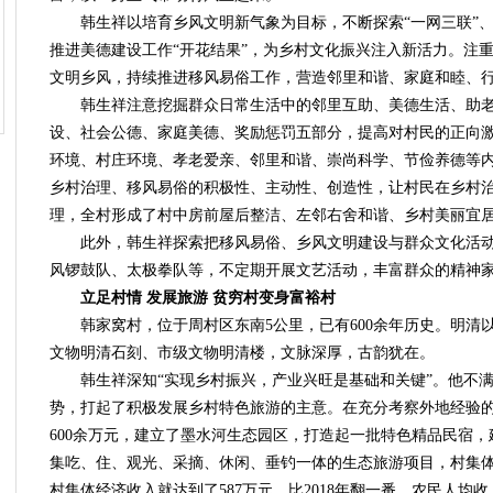
韩生祥以培育乡风文明新气象为目标，不断探索“一网三联”、
推进美德建设工作“开花结果”，为乡村文化振兴注入新活力。注
文明乡风，持续推进移风易俗工作，营造邻里和谐、家庭和睦、
韩生祥注意挖掘群众日常生活中的邻里互助、美德生活、助老
设、社会公德、家庭美德、奖励惩罚五部分，提高对村民的正向
环境、村庄环境、孝老爱亲、邻里和谐、崇尚科学、节俭养德等内
乡村治理、移风易俗的积极性、主动性、创造性，让村民在乡村
理，全村形成了村中房前屋后整洁、左邻右舍和谐、乡村美丽宜
此外，韩生祥探索把移风易俗、乡风文明建设与群众文化活动
风锣鼓队、太极拳队等，不定期开展文艺活动，丰富群众的精神
立足村情 发展旅游 贫穷村变身富裕村
韩家窝村，位于周村区东南5公里，已有600余年历史。明清以
文物明清石刻、市级文物明清楼，文脉深厚，古韵犹在。
韩生祥深知“实现乡村振兴，产业兴旺是基础和关键”。他不满
势，打起了积极发展乡村特色旅游的主意。在充分考察外地经验
600余万元，建立了墨水河生态园区，打造起一批特色精品民宿，建
集吃、住、观光、采摘、休闲、垂钓一体的生态旅游项目，村集体年
村集体经济收入就达到了587万元，比2018年翻一番，农民人均收入