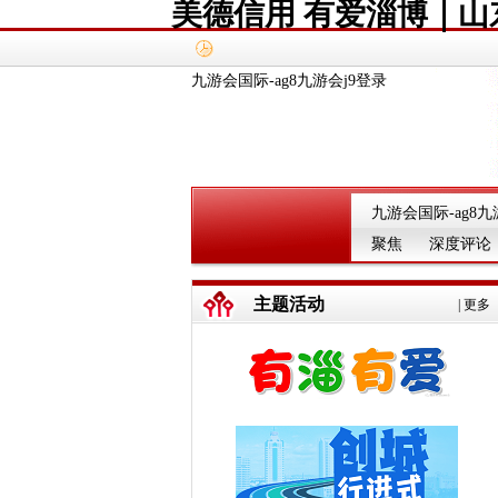
美德信用 有爱淄博｜山
九游会国际-ag8九游会j9登录
九游会国际-ag8九
聚焦
深度评论
主题活动
|
更多