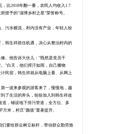
，比2018年翻一番，农民人均收入1.7
府授予的“淄博乡村之星”荣誉称号。
、污水横流，村内没有产业，年轻人纷
。
，韩生祥抓住机遇，决心从整治村内的
修。他告诉大伙儿：“既然是党员干
。”白天，他们挥汗如雨，自己搬物
设计民宿，韩生祥就从电脑上看、从网上
第一波来参观的游客来了，慢慢地，越
看到了生活的奔头，纷纷加入到韩生祥改
温改造，铺设地下排污管道，全方位、多
余平方米，村庄“颜值”显著提升。
咱们要给群众树立标杆，带动群众勤劳致